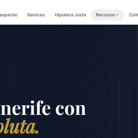
Despacho
Services
Hipoteca Justa
Recursos
Con
nerife con
luta.