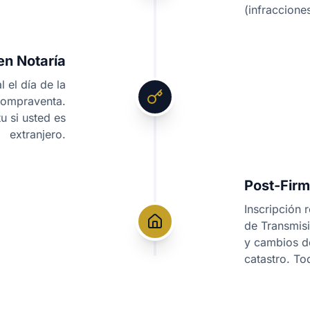
(infraccione
en Notaría
 el día de la
 Compraventa.
tu si usted es
extranjero.
Post-Firm
Inscripción 
de Transmis
y cambios de
catastro. T