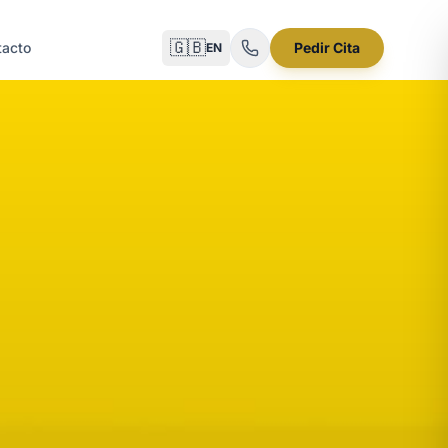
🇬🇧
tacto
Pedir Cita
EN