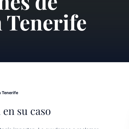
nes de
 Tenerife
 Tenerife
 en su caso