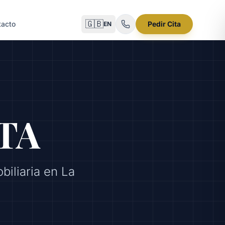
🇬🇧
tacto
Pedir Cita
EN
TA
iliaria en La