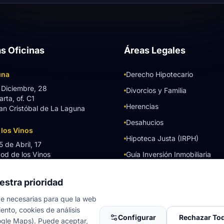
s Oficinas
Áreas Legales
una
Derecho Hipotecario
 Diciembre, 28
Divorcios y Familia
rta, of. C1
Herencias
an Cristóbal de La Laguna
Desahucios
 los Vinos
Hipoteca Justa (IRPH)
 de Abril, 17
od de los Vinos
Guía Inversión Inmobiliaria
Calculadora Pensión Alimento
estra prioridad
Test Viabilidad Revolving
e necesarias para que la web
Protocolo de Urgencia Penal
ento, cookies de análisis
Configurar
Rechazar To
ogle Maps). Puede aceptar,