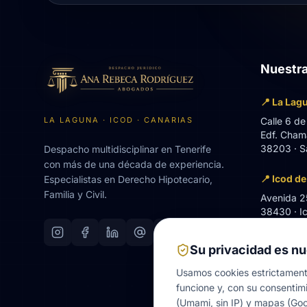
Nuestra
📍 La Lag
LA LAGUNA · ICOD · CANARIAS
Calle 6 de
Edf. Chama
38203 · S
Despacho multidisciplinar en Tenerife
con más de una década de experiencia.
📍 Icod de
Especialistas en Derecho Hipotecario,
Familia y Civil.
Avenida 25
38430 · Ic
Su privacidad es nu
Usamos cookies estrictament
funcione y, con su consentimi
(Umami, sin IP) y mapas (Go