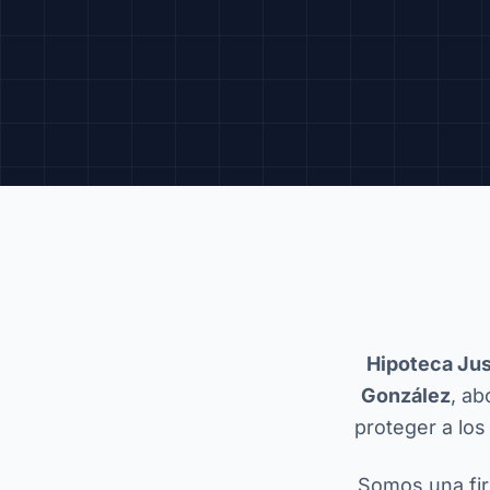
Hipoteca Ju
González
, ab
proteger a lo
Somos una fir