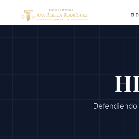
El 
H
Defendiendo 