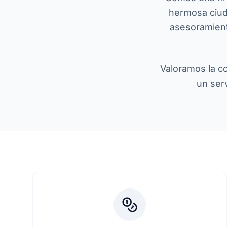
hermosa ciu
asesoramient
Valoramos la c
un serv