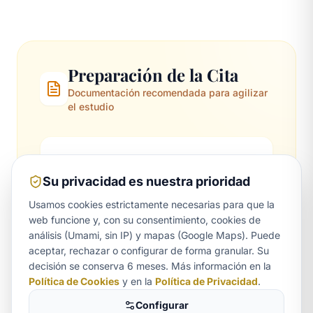
Preparación de la Cita
Documentación recomendada para agilizar
el estudio
DNI/NIE de las partes
Su privacidad es nuestra prioridad
Usamos cookies estrictamente necesarias para que la
web funcione y, con su consentimiento, cookies de
Antecedentes del conflicto
análisis (Umami, sin IP) y mapas (Google Maps). Puede
(contratos, emails, etc.)
aceptar, rechazar o configurar de forma granular. Su
Aurora
decisión se conserva 6 meses. Más información en la
ASISTENTE LEGAL
Política de Cookies
y en la
Política de Privacidad
.
Propuestas de acuerdo
Configurar