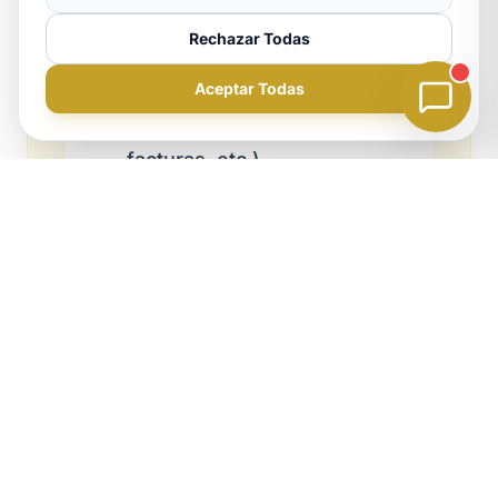
previas (si existen)
Rechazar Todas
Documentación específica
Aceptar Todas
del caso (escrituras,
facturas, etc.)
Nota: Si le falta algún documento, no se
preocupe. En la primera reunión le indicaremos
i
cómo obtenerlo.
Preguntas frecuentes