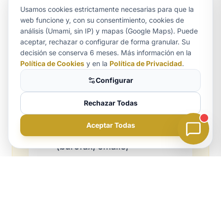
Usamos cookies estrictamente necesarias para que la
o acreditación de
web funcione y, con su consentimiento, cookies de
ocupación
análisis (Umami, sin IP) y mapas (Google Maps). Puede
aceptar, rechazar o configurar de forma granular. Su
Aurora
decisión se conserva 6 meses. Más información en la
ASISTENTE LEGAL
Justificantes de impago
Política de Cookies
y en la
Política de Privacidad
.
(rentas, suministros,
Configurar
recibos)
Rechazar Todas
Aceptar Todas
Comunicaciones previas
(burofax, emails,
WhatsApp, etc.)
Documentación de
propiedad (escritura/nota