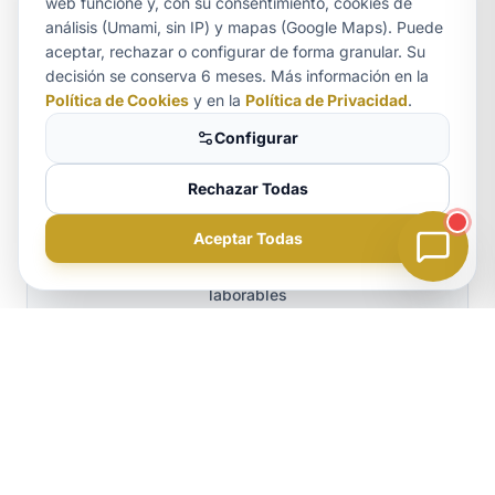
web funcione y, con su consentimiento, cookies de
La información general orienta, pero
análisis (Umami, sin IP) y mapas (Google Maps). Puede
aceptar, rechazar o configurar de forma granular. Su
cada caso es único. Solicite un
Aurora
decisión se conserva 6 meses. Más información en la
ASISTENTE LEGAL
estudio de viabilidad personalizado y
Política de Cookies
y en la
Política de Privacidad
.
sin compromiso
con nuestra firma.
Configurar
Rechazar Todas
Consultar Mi Caso Ahora
Aceptar Todas
Atención 100% confidencial · Respuesta en 24h
laborables
¿Necesita ayuda legal?
Consulte su caso hoy mismo.
RECURSO GRATUITO
Guía Definitiva 2026: Cómo