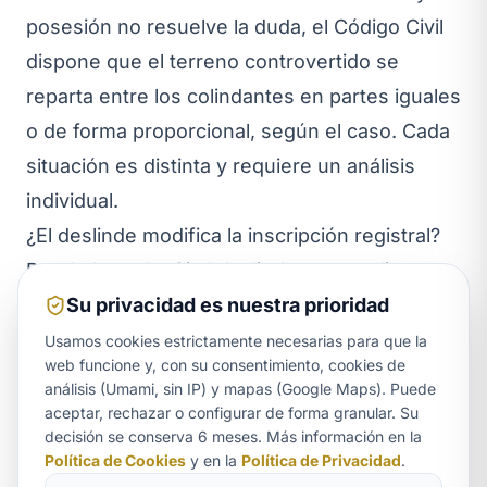
posesión no resuelve la duda, el Código Civil
dispone que el terreno controvertido se
reparta entre los colindantes en partes iguales
o de forma proporcional, según el caso. Cada
situación es distinta y requiere un análisis
individual.
¿El deslinde modifica la inscripción registral?
Puede hacerlo. Si el deslinde se coordina con
Su privacidad es nuestra prioridad
la representación gráfica georreferenciada
(arts. 199 y 200 de la Ley Hipotecaria), permite
Usamos cookies estrictamente necesarias para que la
web funcione y, con su consentimiento, cookies de
rectificar y actualizar la descripción de la finca
análisis (Umami, sin IP) y mapas (Google Maps). Puede
en el Registro y coordinarla con el Catastro.
aceptar, rechazar o configurar de forma granular. Su
Aurora
decisión se conserva 6 meses. Más información en la
ASISTENTE LEGAL
Un conflicto de linderos no se resuelve con
Política de Cookies
y en la
Política de Privacidad
.
buena voluntad cuando el vecino no la tiene: