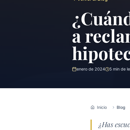
¿Cuánd
a recla
hipote
enero de 2024
5
min de le
Inicio
Blog
¿Has escuc