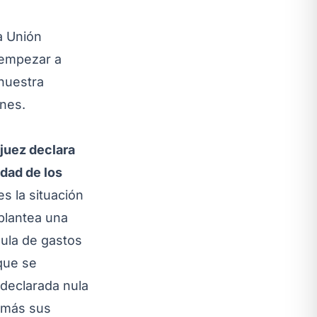
a Unión
 empezar a
 nuestra
ones.
 juez declara
idad de los
es la situación
 plantea una
sula de gastos
que se
declarada nula
s más sus