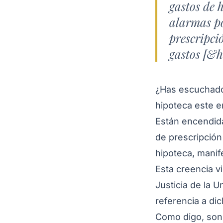
gastos de 
alarmas po
prescripci
gastos [&he
¿Has escuchado
hipoteca este 
Están encendida
de prescripción
hipoteca, manif
Esta creencia vi
Justicia de la 
referencia a di
Como digo, son