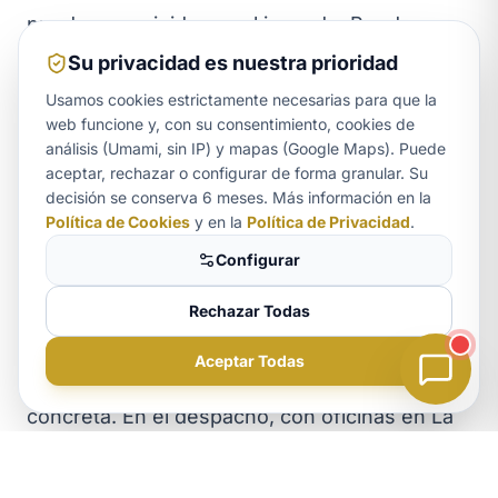
puede ser exigida por el juzgado. Puede
consultar
cuándo es obligatorio acudir a
Su privacidad es nuestra prioridad
mediación familiar
antes de iniciar el
Usamos cookies estrictamente necesarias para que la
web funcione y, con su consentimiento, cookies de
procedimiento.
análisis (Umami, sin IP) y mapas (Google Maps). Puede
La custodia compartida es hoy el modelo de
aceptar, rechazar o configurar de forma granular. Su
Aurora
decisión se conserva 6 meses. Más información en la
ASISTENTE LEGAL
referencia, pero su concesión depende de
Política de Cookies
y en la
Política de Privacidad
.
cómo se acrediten y se planteen las
Configurar
circunstancias de su familia. Cada expediente
exige una estrategia propia, y la viabilidad
Rechazar Todas
exacta de su caso solo puede evaluarla Ana
Aceptar Todas
Rebeca Rodríguez tras analizar su situación
concreta. En el despacho, con oficinas en La
Laguna e Icod de los Vinos y más de 15 años
¿Necesita ayuda legal?
Consulte su caso hoy mismo.
de experiencia en derecho de familia, le