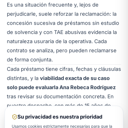
Es una situación frecuente y, lejos de
perjudicarle, suele reforzar la reclamación: la
concesión sucesiva de préstamos sin estudio
de solvencia y con TAE abusivas evidencia la
naturaleza usuraria de la operativa. Cada
contrato se analiza, pero pueden reclamarse
de forma conjunta.
Cada préstamo tiene cifras, fechas y cláusulas
distintas, y la
viabilidad exacta de su caso
solo puede evaluarla Ana Rebeca Rodríguez
tras revisar su documentación concreta. En
nuestro despacho, con más de 15 años de
experiencia en derecho bancario y oficinas en
Su privacidad es nuestra prioridad
La Laguna e Icod de los Vinos, analizamos sus
Usamos cookies estrictamente necesarias para que la