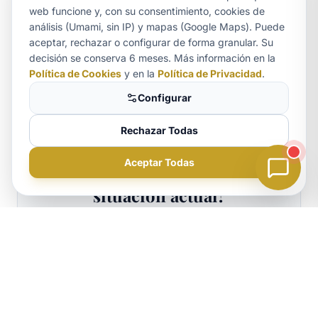
web funcione y, con su consentimiento, cookies de
microcréditos y le decimos con honestidad si
análisis (Umami, sin IP) y mapas (Google Maps). Puede
conviene reclamar. Puede
reservar cita
o
aceptar, rechazar o configurar de forma granular. Su
Aurora
escribirnos a través de la página de
contacto
decisión se conserva 6 meses. Más información en la
ASISTENTE LEGAL
Política de Cookies
y en la
Política de Privacidad
.
para una primera valoración de su situación.
Configurar
Rechazar Todas
Aceptar Todas
¿Este artículo refleja su
situación actual?
¿Necesita ayuda legal?
La información general orienta, pero
Consulte su caso hoy mismo.
cada caso es único. Solicite un
estudio de viabilidad personalizado y
sin compromiso
con nuestra firma.