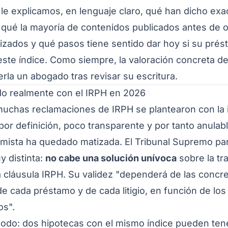
o le explicamos, en lenguaje claro, qué han dicho e
 qué la mayoría de contenidos publicados antes de 
izados y qué pasos tiene sentido dar hoy si su prés
este índice. Como siempre, la valoración concreta d
rla un abogado tras revisar su escritura.
o realmente con el IRPH en 2026
uchas reclamaciones de IRPH se plantearon con la 
 por definición, poco transparente y por tanto anulab
imista ha quedado matizada. El Tribunal Supremo pa
 distinta:
no cabe una solución unívoca
sobre la tr
a cláusula IRPH. Su validez "dependerá de las concr
de cada préstamo y de cada litigio, en función de lo
s".
odo: dos hipotecas con el mismo índice pueden ten