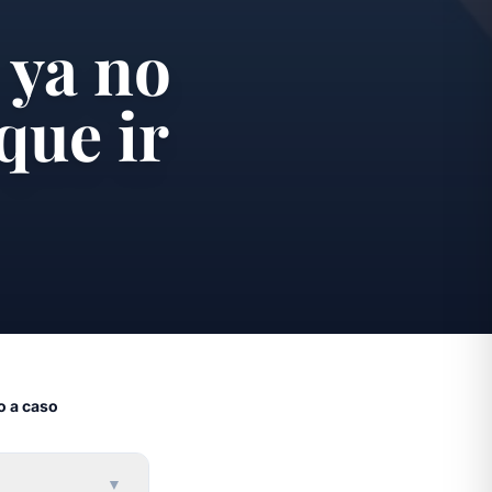
 ya no
que ir
o a caso
▼