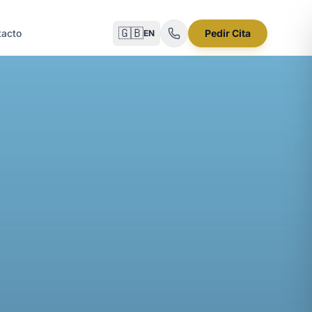
🇬🇧
tacto
Pedir Cita
EN