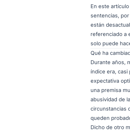
En este artícul
sentencias, por
están desactual
referenciado a 
solo puede hace
Qué ha cambiad
Durante años, m
índice era, casi
expectativa opt
una premisa muy
abusividad de l
circunstancias 
queden probado
Dicho de otro m