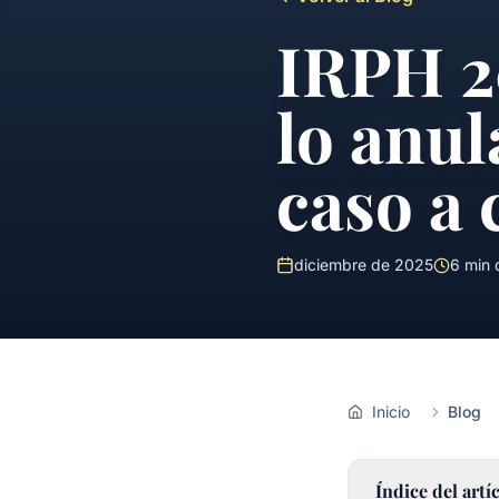
IRPH 2
lo anul
caso a 
diciembre de 2025
6
min d
Inicio
Blog
Índice del artí