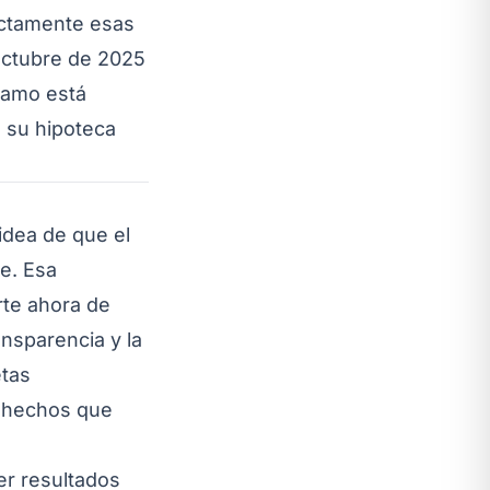
xactamente esas
octubre de 2025
tamo está
e su hipoteca
idea de que el
le. Esa
rte ahora de
ansparencia y la
etas
s hechos que
er resultados