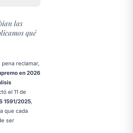
bian las
plicamos qué
a pena reclamar,
Supremo en 2026
lisis
tó el 11 de
S 1591/2025
,
la que cada
de ser