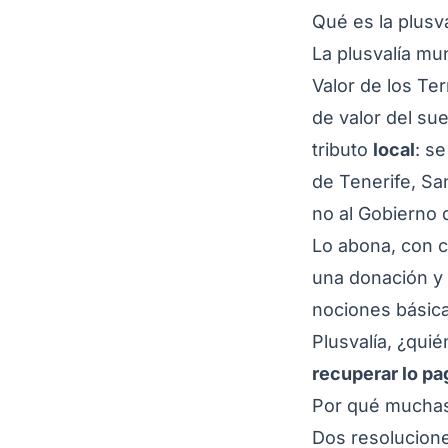
Qué es la plusv
La plusvalía m
Valor de los T
de valor del su
tributo
local
: s
de Tenerife, San
no al Gobierno 
Lo abona, con 
una donación y 
nociones básica
Plusvalía, ¿qui
recuperar lo p
Por qué muchas
Dos resolucione