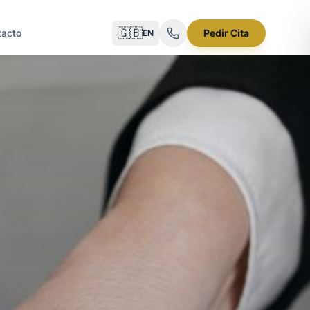
🇬🇧
tacto
Pedir Cita
EN