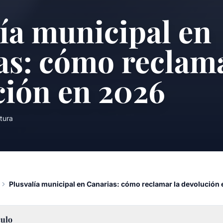
ía municipal en
as: cómo reclama
ción en 2026
tura
Plusvalía municipal en Canarias: cómo reclamar la devolución
culo