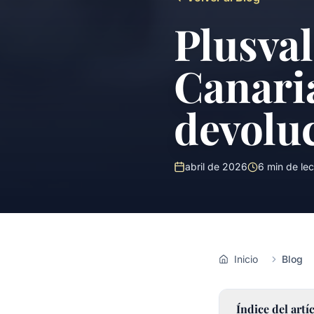
Plusval
Canari
devolu
abril de 2026
6
min de lec
Inicio
Blog
Índice del artí