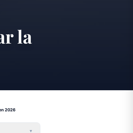
r la
 en 2026
▼