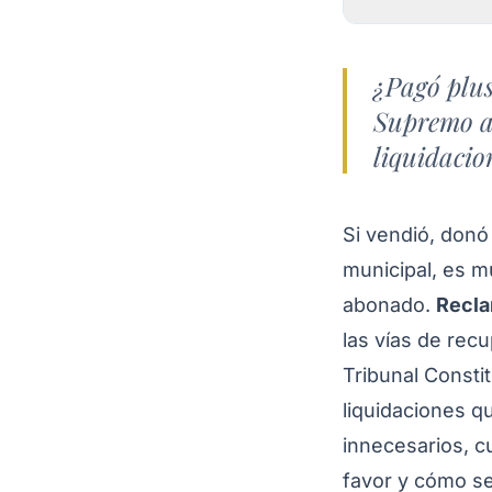
¿Pagó plus
Supremo ab
liquidacio
Si vendió, donó
municipal, es m
abonado.
Recla
las vías de rec
Tribunal Constit
liquidaciones q
innecesarios, c
favor y cómo se 