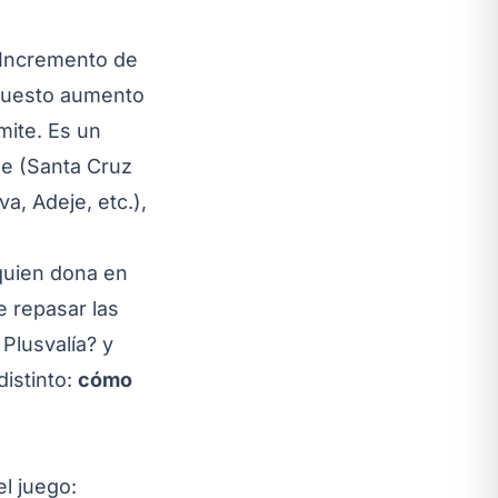
 Incremento de
upuesto aumento
mite. Es un
le (Santa Cruz
a, Adeje, etc.),
quien dona en
e repasar las
 Plusvalía?
y
distinto:
cómo
el juego: