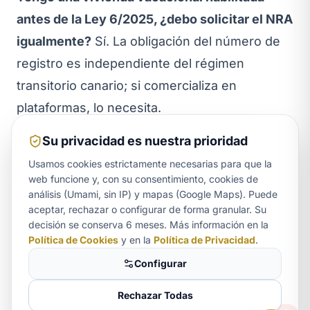
antes de la Ley 6/2025, ¿debo solicitar el NRA
igualmente?
Sí. La obligación del número de
registro es independiente del régimen
transitorio canario; si comercializa en
plataformas, lo necesita.
¿Vale un único número para varias
Su privacidad es nuestra prioridad
plataformas?
El número identifica el inmueble;
Usamos cookies estrictamente necesarias para que la
debe incorporarlo en cada anuncio activo, sea
web funcione y, con su consentimiento, cookies de
análisis (Umami, sin IP) y mapas (Google Maps). Puede
Airbnb, Booking u otra.
aceptar, rechazar o configurar de forma granular. Su
Aurora
Inscriba su piso turístico con seguridad
decisión se conserva 6 meses. Más información en la
ASISTENTE LEGAL
Política de Cookies
y en la
Política de Privacidad
.
jurídica
El cruce entre el Registro Único estatal, el
Configurar
Reglamento europeo y la Ley 6/2025 canaria
Rechazar Todas
genera situaciones que rara vez son