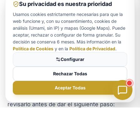
Su privacidad es nuestra prioridad
Cada operación inmobiliaria es distinta y la
viabilidad exacta de su caso solo puede
Usamos cookies estrictamente necesarias para que la
web funcione y, con su consentimiento, cookies de
evaluarla
Ana Rebeca Rodríguez
, tras revisar
análisis (Umami, sin IP) y mapas (Google Maps). Puede
la documentación concreta. Con más de
aceptar, rechazar o configurar de forma granular. Su
Aurora
decisión se conserva 6 meses. Más información en la
ASISTENTE LEGAL
quince años de ejercicio y oficinas en La
Política de Cookies
y en la
Política de Privacidad
.
Laguna e Icod de los Vinos, nuestro despacho
Configurar
acompaña a compradores, vendedores,
Rechazar Todas
propietarios y herederos en toda la isla. Si
está a punto de firmar o tiene un conflicto
Aceptar Todas
inmobiliario abierto, lo más prudente es
revisarlo antes de dar el siguiente paso:
¿Necesita ayuda legal?
puede
reservar cita
o escribirnos a través de
Consulte su caso hoy mismo.
la página de
contacto
para una primera
valoración.